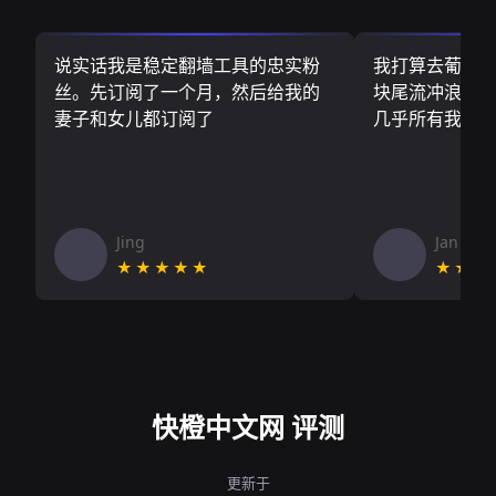
说实话我是稳定翻墙工具的忠实粉
我打算去葡萄
丝。先订阅了一个月，然后给我的
块尾流冲浪板.
妻子和女儿都订阅了
几乎所有我需
Jing
Jan V
★★★★★
★★★
快橙中文网 评测
更新于